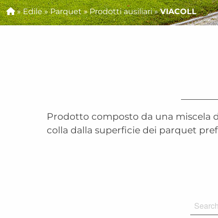
»
Edile
»
Parquet
»
Prodotti ausiliari
»
VIACOLL
Prodotto composto da una miscela di 
colla dalla superficie dei parquet pref