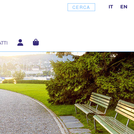
IT
EN
CERCA
TTI