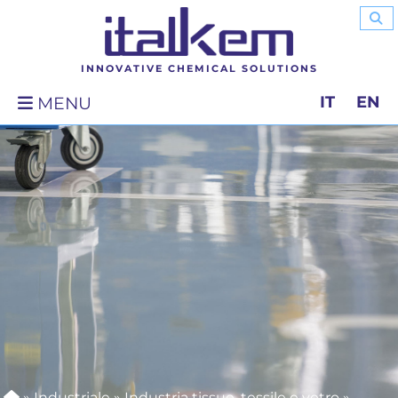
INNOVATIVE CHEMICAL SOLUTIONS
IT
EN
MENU
»
Industriale
»
Industria tissue, tessile e vetro
»