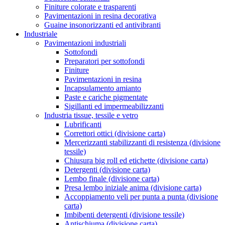
Finiture colorate e trasparenti
Pavimentazioni in resina decorativa
Guaine insonorizzanti ed antivibranti
Industriale
Pavimentazioni industriali
Sottofondi
Preparatori per sottofondi
Finiture
Pavimentazioni in resina
Incapsulamento amianto
Paste e cariche pigmentate
Sigillanti ed impermeabilizzanti
Industria tissue, tessile e vetro
Lubrificanti
Correttori ottici (divisione carta)
Mercerizzanti stabilizzanti di resistenza (divisione
tessile)
Chiusura big roll ed etichette (divisione carta)
Detergenti (divisione carta)
Lembo finale (divisione carta)
Presa lembo iniziale anima (divisione carta)
Accoppiamento veli per punta a punta (divisione
carta)
Imbibenti detergenti (divisione tessile)
Antischiuma (divisione carta)