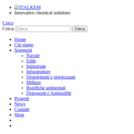
Innovative chemical solutions
Cerca
Cerca:
Home
Chi siamo
Segmenti
Navale
Edile
Industriale
Infrastrutture
Disinfettanti e igienizzanti
Militare
Bonifiche ambientali
Detergenti e Antigraffiti
Progetti
News
Contatti
Shop