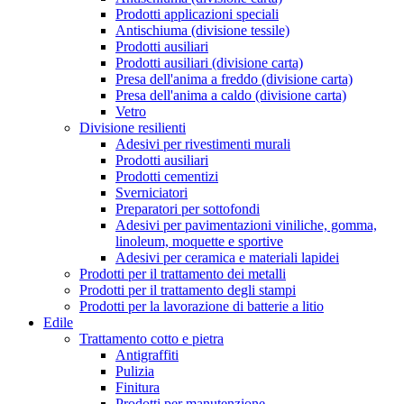
Prodotti applicazioni speciali
Antischiuma (divisione tessile)
Prodotti ausiliari
Prodotti ausiliari (divisione carta)
Presa dell'anima a freddo (divisione carta)
Presa dell'anima a caldo (divisione carta)
Vetro
Divisione resilienti
Adesivi per rivestimenti murali
Prodotti ausiliari
Prodotti cementizi
Sverniciatori
Preparatori per sottofondi
Adesivi per pavimentazioni viniliche, gomma,
linoleum, moquette e sportive
Adesivi per ceramica e materiali lapidei
Prodotti per il trattamento dei metalli
Prodotti per il trattamento degli stampi
Prodotti per la lavorazione di batterie a litio
Edile
Trattamento cotto e pietra
Antigraffiti
Pulizia
Finitura
Prodotti per manutenzione