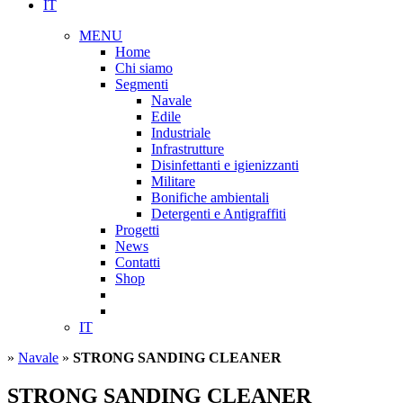
IT
MENU
Home
Chi siamo
Segmenti
Navale
Edile
Industriale
Infrastrutture
Disinfettanti e igienizzanti
Militare
Bonifiche ambientali
Detergenti e Antigraffiti
Progetti
News
Contatti
Shop
IT
»
Navale
»
STRONG SANDING CLEANER
STRONG SANDING CLEANER