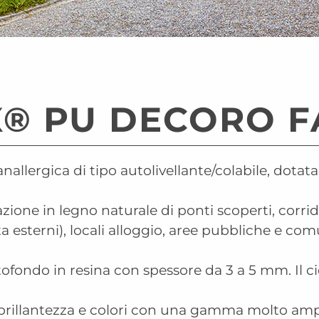
X® PU DECORO F
llergica di tipo autolivellante/colabile, dotat
one in legno naturale di ponti scoperti, corridoi
 esterni), locali alloggio, aree pubbliche e co
ofondo in resina con spessore da 3 a 5 mm. Il ci
i brillantezza e colori con una gamma molto amp