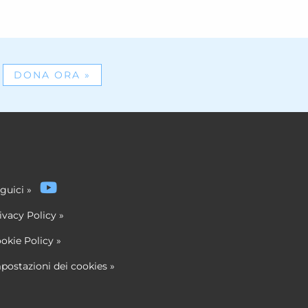
DONA ORA
»
guici
»
ivacy Policy
»
okie Policy
»
postazioni dei cookies
»