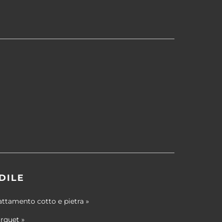
DILE
attamento cotto e pietra »
rquet »