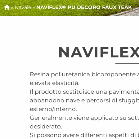
»
Navale
»
NAVIFLEX® PU DECORO FAUX TEAK
NAVIFLE
Resina poliuretanica bicomponente ana
elevata elasticità.
Il prodotto sostituisce una pavimentazi
abbandono nave e percorsi di sfuggita
esterno/interno.
Generalmente viene applicato su sott
desiderato.
Si possono avere differenti aspetti d