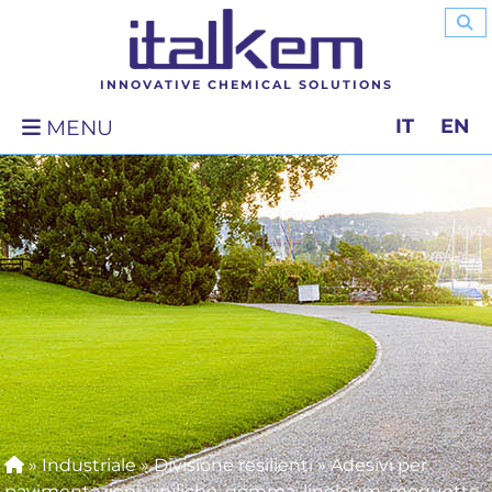
INNOVATIVE CHEMICAL SOLUTIONS
IT
EN
MENU
»
Industriale
»
Divisione resilienti
»
Adesivi per
pavimentazioni viniliche, gomma, linoleum, moquette